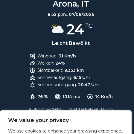
Arona, IT
8:52 p.m.,
07/08/2026
24
°C
Leicht Bewölkt
Windböe:
31 Km/h
Wolken:
24%
Sichtbarkeit:
9.353 km
Sonnenaufgang:
6:15 Uhr
Sonnenuntergang:
20:47 Uhr
76 %
1014 mb
14 Km/h
Ausführliches Wetter
Zuletzt aktualisiert: 8:43 pm
Wetter von OpenWeatherMap
We value your privacy
We use cookies to enhance your browsing experience,