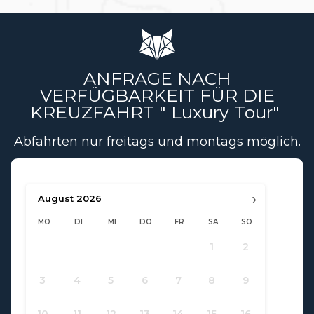
ANFRAGE NACH
VERFÜGBARKEIT FÜR DIE
KREUZFAHRT " Luxury Tour"
Abfahrten nur freitags und montags möglich.
›
August
2026
MO
DI
MI
DO
FR
SA
SO
1
2
3
4
5
6
7
8
9
10
11
12
13
14
15
16