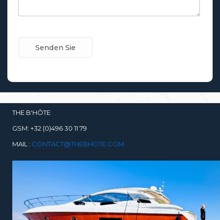
THE B'HÔTE
GSM: +32 (0)496 30 11 79
MAIL :
CONTACT@THEBHOTE.COM