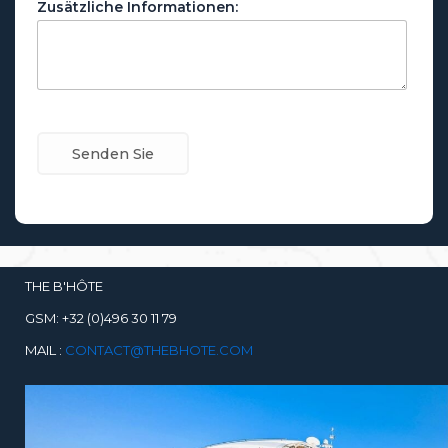
Zusätzliche Informationen:
THE B'HÔTE
GSM: +32 (0)496 30 11 79
MAIL :
CONTACT@THEBHOTE.COM