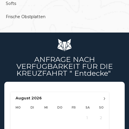
Softs
Frische Obstplatten
ANFRAGE NACH
VERFÜGBARKEIT FÜR DIE
KREUZFAHRT " Entdecke"
›
August
2026
MO
DI
MI
DO
FR
SA
SO
1
2