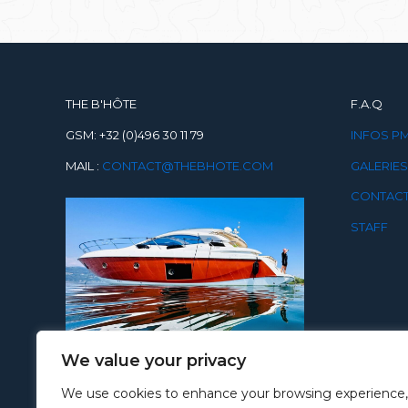
THE B'HÔTE
F.A.Q
GSM: +32 (0)496 30 11 79
INFOS P
MAIL :
CONTACT@THEBHOTE.COM
GALERIES
CONTAC
STAFF
We value your privacy
We use cookies to enhance your browsing experience,