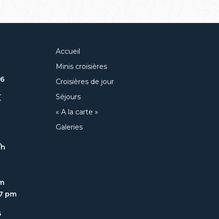
Accueil
Minis croisières
26
Croisières de jour
C
Séjours
« A la carte »
Galeries
/h
am
47 pm
6