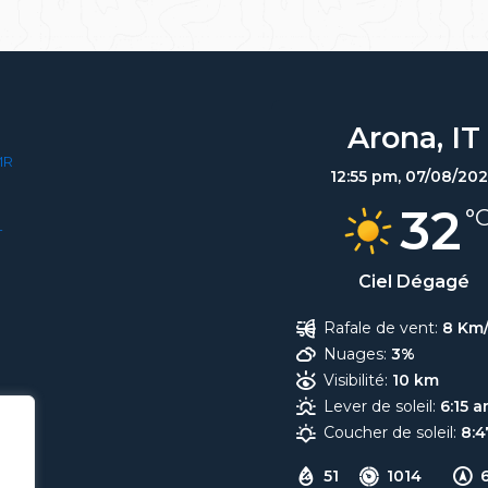
Arona, IT
MR
12:55 pm,
07/08/20
32
°
T
Ciel Dégagé
Rafale de vent:
8 Km
Nuages:
3%
Visibilité:
10 km
Lever de soleil:
6:15 
Coucher de soleil:
8:
51
1014