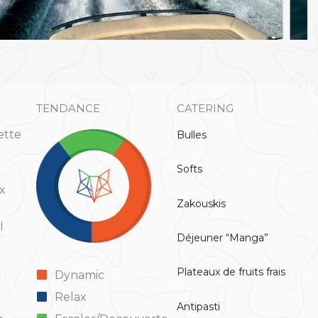
TENDANCE
CATERING
ette
Bulles
Softs
x
Zakouskis
l
Déjeuner “Manga”
Plateaux de fruits frais
Dynamic
Relax
Antipasti