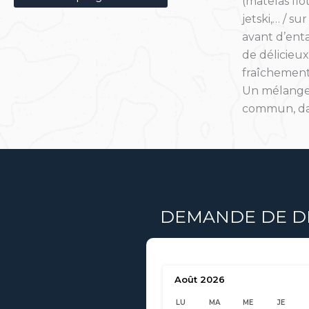
(matelas flo
jetski,… / 
avant d’enta
de délicieux
fraîchement
Un mélange 
commun, dan
DEMANDE DE DIS
Août
2026
LU
MA
ME
JE