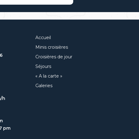
Accueil
Minis croisières
6
Croisières de jour
Séjours
« A la carte »
Galeries
m/h
am
47 pm