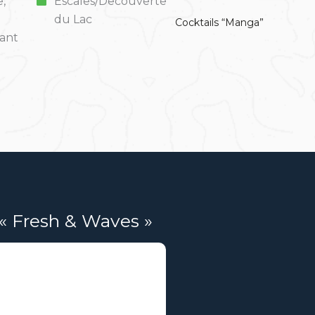
Escales/Decouverte
,
du Lac
Cocktails “Manga”
rant
Fresh & Waves »