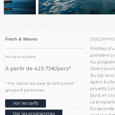
Fresh & Waves
DESCRIPTI
Profitez d’
première cro
Prix de la croisière
Au progra
À partir de 423.75€/pers*
Divers tour
du Lac sous 
Apéro bulles
* Prix calculé sur base du tarif privatif–
privatifs, l
groupe 8 personnes
bord, en cro
Le programm
Voir les tarifs
En seconde p
Voir les programmes