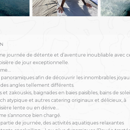
ON
une journée de détente et d’aventure inoubliable avec c
isière de jour exceptionnelle.
mme…
s panoramiques afin de découvrir les innombrables joyau
des angles tellement différents.
 et zakouskis, baignades en baies paisibles, bains de solei
unch atypique et autres catering originaux et délicieux, à
isière lente ou en dérive…
e s’annonce bien chargé.
artie de journée, des activités aquatiques relaxantes