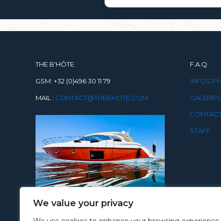
THE B'HÔTE
F.A.Q
GSM: +32 (0)496 30 11 79
INFOS P
MAIL :
CONTACT@THEBHOTE.COM
GALERIES
CONTAC
STAFF
We value your privacy