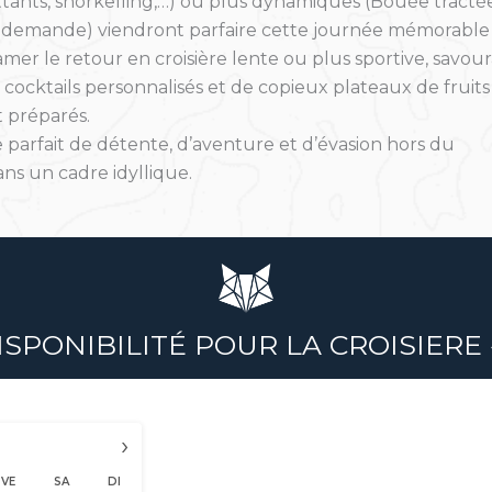
ttants, snorkelling,…) ou plus dynamiques (Bouée tractée
sur demande) viendront parfaire cette journée mémorable
mer le retour en croisière lente ou plus sportive, savou
 cocktails personnalisés et de copieux plateaux de fruits
 préparés.
parfait de détente, d’aventure et d’évasion hors du
s un cadre idyllique.
PONIBILITÉ POUR LA CROISIERE « 
›
VE
SA
DI